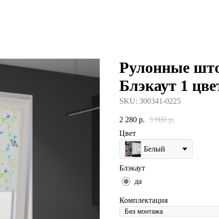
Рулонные што
Блэкаут 1 цве
SKU:
300341-0225
2 280
р.
3 000
р.
Цвет
Белый
Блэкаут
да
Комплектация