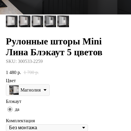
Рулонные шторы Mini
Лина Блэкаут 5 цветов
SKU:
300533-2259
1 480
р.
1 700
р.
Цвет
Магнолия
Блэкаут
да
Комплектация