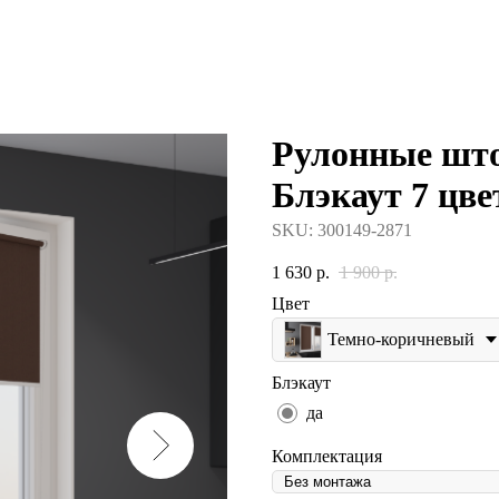
Рулонные шт
Блэкаут 7 цве
SKU:
300149-2871
1 630
р.
1 900
р.
Цвет
Темно-коричневый
Блэкаут
да
Комплектация