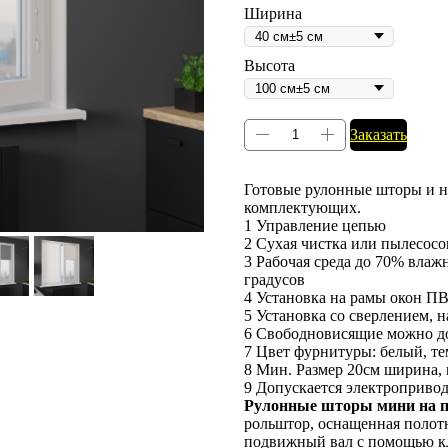
Ширина
Высота
Заказать
Готовые рулонные шторы и на
комплектующих.
1 Управление цепью
2 Сухая чистка или пылесос
3 Рабочая среда до 70% влаж
градусов
4 Установка на рамы окон П
5 Установка со сверлением, 
6 Свободновисящие можно д
7 Цвет фурнитуры: белый, те
8 Мин. Размер 20см ширина, в
9 Допускается электроприво
Рулонные шторы мини на п
рольштор, оснащенная полотн
подвижный вал с помощью к