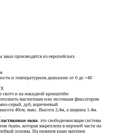
 заказ производятся из европейских
ом
ности и температурном диапазоне от 0 до +40
ВХ
на скотч и на накидной кронштейн
ополнить магнитным или лесочным фиксатором
мно-серый, дуб, коричневый
ысота 40см, макс. Высота 2,4м, а ширина 1.4м.
д
ластиковые окна
- это свободновисящая система
ом ткани, которая закреплена в верхней части на
лейкой основы. На нижнем краю материи